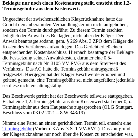
Beklagte nur noch einen Kostenantrag stellt, entsteht eine 1,2-
Terminsgebühr aus dem Kostenwert.
Ungeachtet der zwischenzeitlichen Klagerücknahme hatte das
Gericht den anberaumten Verhandlungstermin nicht aufgehoben,
sondern den Termin durchgeführt. Zu diesem Termin erschien
lediglich der Anwalt des Beklagten, nicht aber der Kläger. Der
Anwalt beantragte sodann, gem. § 269 Abs. 3 ZPO dem Kläger die
Kosten des Verfahrens aufzuerlegen. Das Gericht erließ einen
entsprechenden Kostenbeschluss. Hiernach beantragte der Beklagte
die Festsetzung seiner Anwaltskosten, darunter eine 0,5-
Terminsgebühr nach Nr. 3105 VV-RVG aus dem Streitwert des
Verfahrens. Das AG hatte die Terminsgebühr antragsgemäß
festgesetzt. Hiergegen hat der Kläger Beschwerde erhoben und
geltend gemacht, eine Terminsgebühr sei nicht angefallen; jedenfalls
sei diese nicht erstattungsfähig.
Das Beschwerdegericht hat der Beschwerde teilweise stattgegeben.
Es hat eine 1,2-Terminsgebühr aus dem Kostenwert statt einer 0,5-
Terminsgebühr aus dem Hauptsache zugesprochen (OLG Stuttgart,
Beschluss vom 03.02.2021 – 8 W 343/19).
Nimmt eine Partei an einem gerichtlichen Termin teil, entsteht eine
Terminsgebühr
(Vorbem. 3 Abs. 3 S. 1 VV-RVG). Dass aufgrund
der Klagerücknahme nur noch über die Kosten zu entscheiden war,