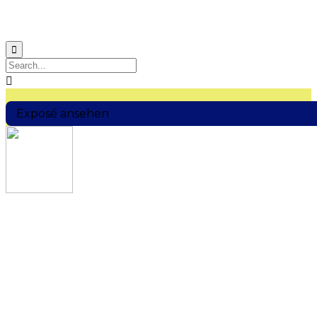


Exposé ansehen