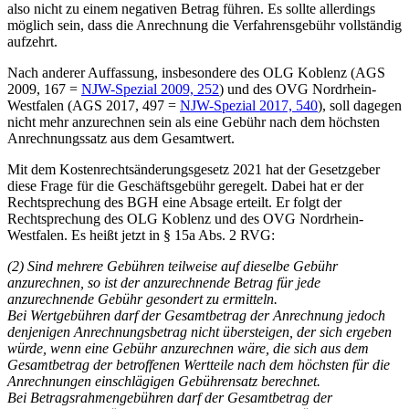
also nicht zu einem negativen Betrag führen. Es sollte allerdings
möglich sein, dass die Anrechnung die Verfahrensgebühr vollständig
aufzehrt.
Nach anderer Auffassung, insbesondere des OLG Koblenz (AGS
2009, 167 =
NJW-Spezial 2009, 252
) und des OVG Nordrhein-
Westfalen (AGS 2017, 497 =
NJW-Spezial 2017, 540
), soll dagegen
nicht mehr anzurechnen sein als eine Gebühr nach dem höchsten
Anrechnungssatz aus dem Gesamtwert.
Mit dem Kostenrechtsänderungsgesetz 2021 hat der Gesetzgeber
diese Frage für die Geschäftsgebühr geregelt. Dabei hat er der
Rechtsprechung des BGH eine Absage erteilt. Er folgt der
Rechtsprechung des OLG Koblenz und des OVG Nordrhein-
Westfalen. Es heißt jetzt in § 15a Abs. 2 RVG:
(2) Sind mehrere Gebühren teilweise auf dieselbe Gebühr
anzurechnen, so ist der anzurechnende Betrag für jede
anzurechnende Gebühr gesondert zu ermitteln.
Bei Wertgebühren darf der Gesamtbetrag der Anrechnung jedoch
denjenigen Anrechnungsbetrag nicht übersteigen, der sich ergeben
würde, wenn eine Gebühr anzurechnen wäre, die sich aus dem
Gesamtbetrag der betroffenen Wertteile nach dem höchsten für die
Anrechnungen einschlägigen Gebührensatz berechnet.
Bei Betragsrahmengebühren darf der Gesamtbetrag der