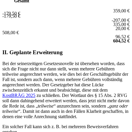
Gesamt
359,00 €
-179,50 €
-179,50 €
-207,00 €
335,00 €
20,00 €
508,00 €
96,52 €
604,52 €
II. Geplante Erweiterung
Bei der seinerzeitigen Gesetzesnovelle ist übersehen worden, dass
sich die Frage nicht nur dann stellt, wenn mehrere Gebühren
teilweise angerechnet werden, wie dies bei der Geschäftsgebühr der
Fall ist, sondern auch dann, wenn mehrere Gebühren vollständig
angerechnet werden. Der Gesetzgeber hat diese Lücke
zwischenzeitlich erkannt und beabsichtigt, diese mit dem
KostBRÄG 2025
zu schließen. Der Wortlaut des § 15 Abs. 2 RVG
soll dann dahingehend erweitert werden, dass jetzt nicht mehr davon
die Rede ist, dass „
teilweise
“ anzurechnen sein, sondern „
ganz oder
teilweise
“. Damit ist dann auch in den Fällen Klarheit geschaffen, in
denen eine volle Anrechnung stattfindet.
Ein solcher Fall kann sich z. B. bei mehreren Beweisverfahren
ergeben.