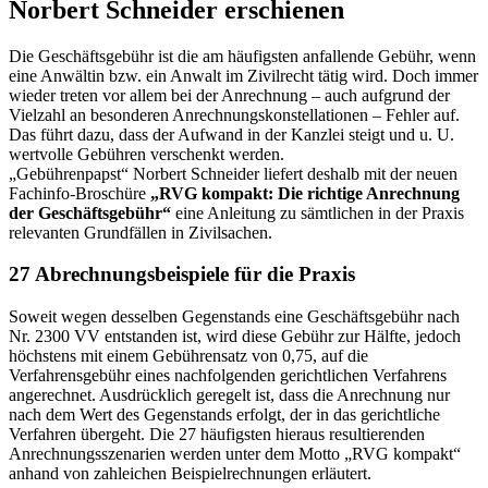
Norbert Schneider erschienen
Die Geschäftsgebühr ist die am häufigsten anfallende Ge­bühr, wenn
eine Anwältin bzw. ein Anwalt im Zivilrecht tätig wird. Doch immer
wieder treten vor allem bei der Anrech­nung – auch aufgrund der
Vielzahl an besonderen Anrechnungskonstellationen – Fehler auf.
Das führt dazu, dass der Aufwand in der Kanzlei steigt und u. U.
wertvolle Gebühren verschenkt werden.
„Gebührenpapst“ Nor­bert Schneider liefert deshalb mit der neuen
Fachinfo-Broschüre
„RVG kompakt: Die richtige Anrechnung
der Geschäftsgebühr“
eine Anleitung zu sämtlichen in der Praxis
relevanten Grundfällen in Zivilsachen.
27 Abrechnungsbeispiele für die Praxis
Soweit wegen desselben Gegenstands eine Geschäftsgebühr nach
Nr. 2300 VV entstanden ist, wird diese Gebühr zur Hälfte, jedoch
höchstens mit einem Gebührensatz von 0,75, auf die
Verfahrensgebühr eines nachfolgenden gerichtlichen Verfahrens
angerechnet. Ausdrücklich geregelt ist, dass die Anrechnung nur
nach dem Wert des Gegenstands erfolgt, der in das gerichtliche
Verfahren übergeht. Die 27 häufigsten hieraus resultierenden
Anrechnungsszenarien werden unter dem Motto „RVG kompakt“
anhand von zahleichen Beispielrechnungen erläutert.